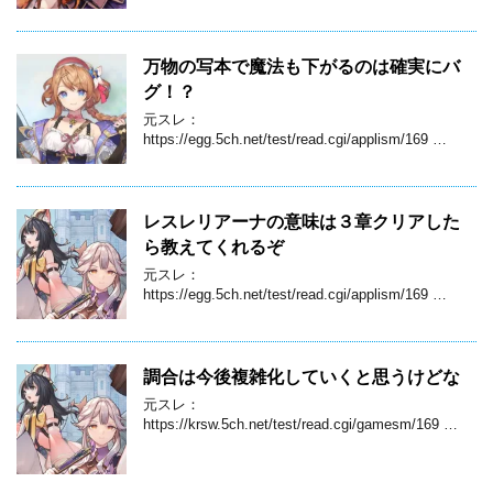
万物の写本で魔法も下がるのは確実にバ
グ！？
元スレ：
https://egg.5ch.net/test/read.cgi/applism/169 …
レスレリアーナの意味は３章クリアした
ら教えてくれるぞ
元スレ：
https://egg.5ch.net/test/read.cgi/applism/169 …
調合は今後複雑化していくと思うけどな
元スレ：
https://krsw.5ch.net/test/read.cgi/gamesm/169 …