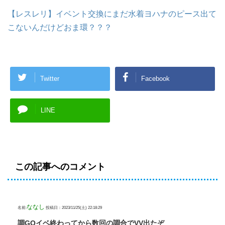
【レスレリ】イベント交換にまだ水着ヨハナのピース出て
こないんだけどおま環？？？
Twitter
Facebook
LINE
この記事へのコメント
ななし
名前:
投稿日：2023/11/25(土) 22:18:29
調GOイベ終わってから数回の調合でVV出たぞ