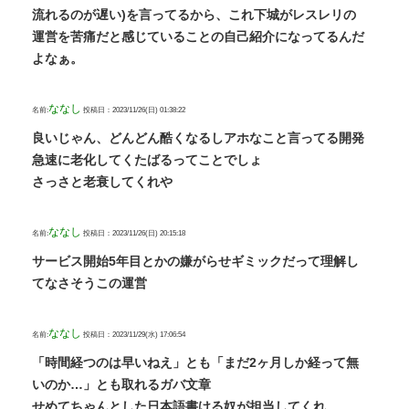
流れるのが遅い)を言ってるから、これ下城がレスレリの
運営を苦痛だと感じていることの自己紹介になってるんだ
よなぁ。
ななし
名前:
投稿日：2023/11/26(日) 01:38:22
良いじゃん、どんどん酷くなるしアホなこと言ってる開発
急速に老化してくたばるってことでしょ
さっさと老衰してくれや
ななし
名前:
投稿日：2023/11/26(日) 20:15:18
サービス開始5年目とかの嫌がらせギミックだって理解し
てなさそうこの運営
ななし
名前:
投稿日：2023/11/29(水) 17:06:54
「時間経つのは早いねえ」とも「まだ2ヶ月しか経って無
いのか…」とも取れるガバ文章
せめてちゃんとした日本語書ける奴が担当してくれ