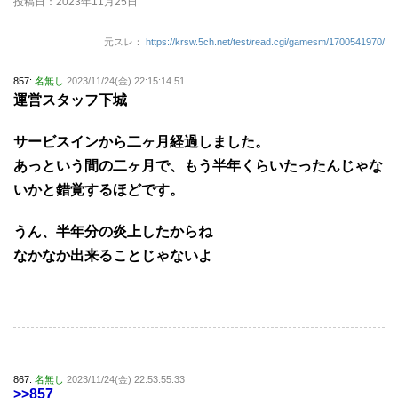
投稿日：
2023年11月25日
元スレ：
https://krsw.5ch.net/test/read.cgi/gamesm/1700541970/
857:
名無し
2023/11/24(金) 22:15:14.51
運営スタッフ下城
サービスインから二ヶ月経過しました。
あっという間の二ヶ月で、もう半年くらいたったんじゃな
いかと錯覚するほどです。
うん、半年分の炎上したからね
なかなか出来ることじゃないよ
867:
名無し
2023/11/24(金) 22:53:55.33
>>857