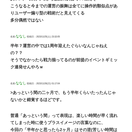
こうなると今までの運営の振舞は全てに操作的類似点があ
りユーザー煽り型の戦術だと見えてくる
多分偶然ではない
ななし
名前:
投稿日：2023/11/25(土) 23:32:05
半年？運営の中では1周年迎えたぐらいなんじゃねえ
の？？
そうでなかったら戦力揃ってるのが前提のイベントギミッ
ク連発せんやろｗ
ななし
名前:
投稿日：2023/11/26(日) 01:17:04
>あっという間の二ヶ月で、もう半年くらいたったんじゃ
ないかと錯覚するほどです。
普通「あっという間」って表現は、楽しい時間が早く流れ
てしまった時に使うプラスイメージの言葉なのに、
今回の「半年かと思ったら2ヶ月」はその逆(苦しい時間は