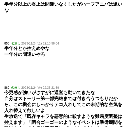
半年分以上の炎上は間違いなくしたがハーフアニバは遠い
な
858:
名無し
2023/11/24(金) 22:18:58.64
半年分とか控えめやな
一年分の間違いやろ
860:
名無し
2023/11/24(金) 22:36:21.59
今更感が強いがさすがに運営も動いてきたな
自分はストーリー第一部完結までは付き合うつもりだか
ら、この機会にしっかりテコ入れしてこの末期的な空気を
入れ替えて欲しいよ
生放送で「既存キャラを悪意的に殺すような難易度調整は
控えます」「調合ゴーゴーのようなイベントは準備期間を