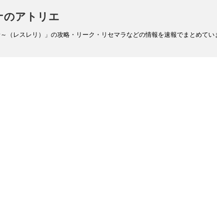
ナのアトリエ
スレリ）」の攻略・リーク・リセマラなどの情報を速報でまとめています！ 2ch・5