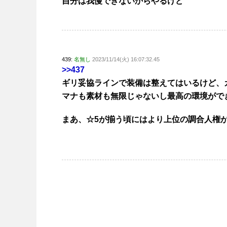
自分は我慢できないからやるけど
439:
名無し
2023/11/14(火) 16:07:32.45
>>437
ギリ妥協ラインで装備は整えてはいるけど、
マナも素材も無限じゃないし最高の環境がで
まあ、☆5が揃う頃にはより上位の調合人権