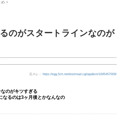
とめ
>
するのがスタートラインなのが
元スレ：
https://egg.5ch.net/test/read.cgi/applism/1695457009/
ンなのがキツすぎる
になるのは3ヶ月後とかなんなの