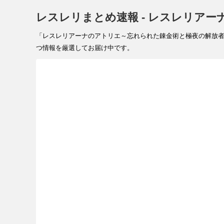
レスレリまとめ速報 - レスレリアー
「レスレリアーナのアトリエ～忘れられた錬金術と極夜の解放者～（レ
つ情報を厳選してお届け中です。