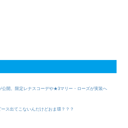
報が公開。限定レナスコーデや★3マリー・ローズが実装へ
ピース出てこないんだけどおま環？？？