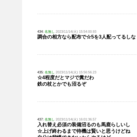
434:
名無し
2023/11/14(火) 15:54:00.93
調合の相方なら配布で☆5を3人配ってるしな
435:
名無し
2023/11/14(火) 15:56:56.23
☆4程度だとマジで糞だわ
鉄の杖とかでも沼るぞ
437:
名無し
2023/11/14(火) 16:01:36.57
入れ替え必須の装備沼るのも馬鹿らしいし
☆上げ終わるまで待機は賢いと思うけどね